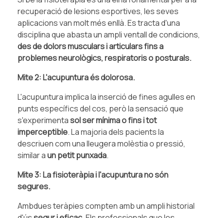
recuperació de lesions esportives, les seves
aplicacions van molt més enllà. Es tracta d'una
disciplina que abasta un ampli ventall de condicions,
des de dolors musculars i articulars fins a
problemes neurològics, respiratoris o posturals.
Mite 2: L'acupuntura és dolorosa.
L'acupuntura implica la inserció de fines agulles en
punts específics del cos, però la sensació que
s'experimenta
sol ser mínima o fins i tot
imperceptible
. La majoria dels pacients la
descriuen com una lleugera molèstia o pressió,
similar a
un petit punxada
.
Mite 3: La fisioteràpia i l'acupuntura no són
segures.
Ambdues teràpies compten amb un ampli historial
d'ús
segur i eficaç
. Els professionals que les