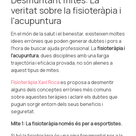
veritat sobre la fisioteràpia i
l'acupuntura
En el món de la salut i el benestar, existeixen moltes
idees errònies que poden generar dubtes i pors a
l'hora de buscar ajuda professional. La
fisioteràpia i
l'acupuntura
, dues disciplines amb una llarga
trajectòria i eficàcia provada, no són alienes a
aquest tipus de mites.
Fisioteràpia Xavi Roca
es proposa a desmentir
alguns dels conceptes errònies més comuns
sobre aquestes teràpies i aclarir els dubtes que
puguin sorgir entorn dels seus beneficis i
seguretat.
Mite 1: La fisioteràpia només és per a esportistes.
Si bé la fisioteràpia és una eina fonamental per a la