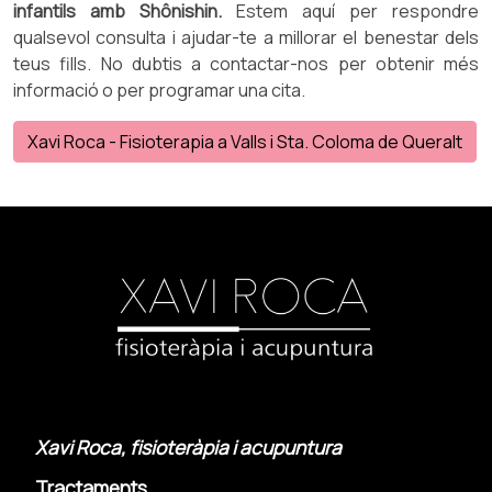
infantils amb Shônishin.
Estem aquí per respondre
qualsevol consulta i ajudar-te a millorar el benestar dels
teus fills. No dubtis a contactar-nos per obtenir més
informació o per programar una cita.
Xavi Roca - Fisioterapia a Valls i Sta. Coloma de Queralt
Xavi Roca, fisioteràpia i acupuntura
Tractaments